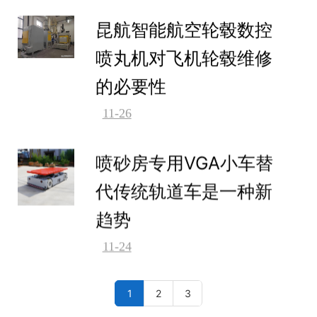
昆航智能航空轮毂数控
喷丸机对飞机轮毂维修
的必要性
11-26
喷砂房专用VGA小车替
代传统轨道车是一种新
趋势
11-24
1
2
3